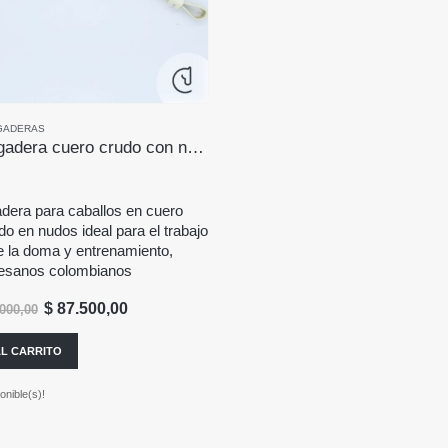
GADERAS
Barbada hogadera cuero crudo con nudos
dera para caballos en cuero
do en nudos ideal para el trabajo
e la doma y entrenamiento,
tesanos colombianos
El
El
$
87.500,00
000,00
precio
precio
original
actual
AL CARRITO
era:
es:
$ 105.000,00.
$ 87.500,00.
nible(s)!