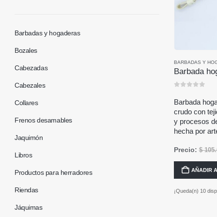
Barbadas y hogaderas
Bozales
BARBADAS Y HO
Cabezadas
Cabezales
0
out of 5
Barbada hoga
Collares
crudo con teji
Frenos desamables
y procesos d
hecha por ar
Jaquimón
Precio:
$
105.
Libros
AÑADIR 
Productos para herradores
Riendas
¡Queda(n) 10 dispo
Jáquimas