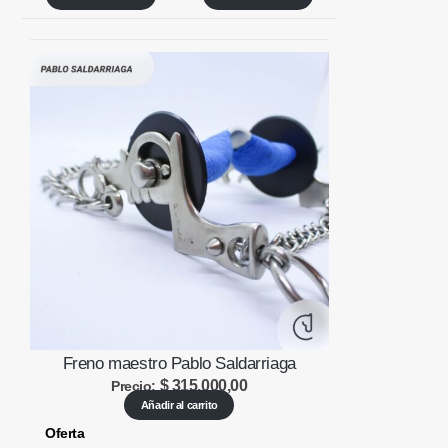
Freno maestro Pablo Saldarriaga
$
315.000,00
Precio:
Añadir al carrito
Producto
Oferta
en