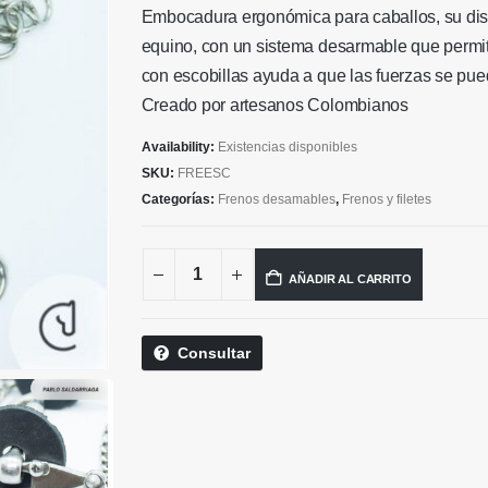
era:
Embocadura ergonómica para caballos, su dise
$ 332
equino, con un sistema desarmable que permite
con escobillas ayuda a que las fuerzas se pu
Creado por artesanos Colombianos
Availability:
Existencias disponibles
SKU:
FREESC
Categorías:
Frenos desamables
,
Frenos y filetes
AÑADIR AL CARRITO
Consultar