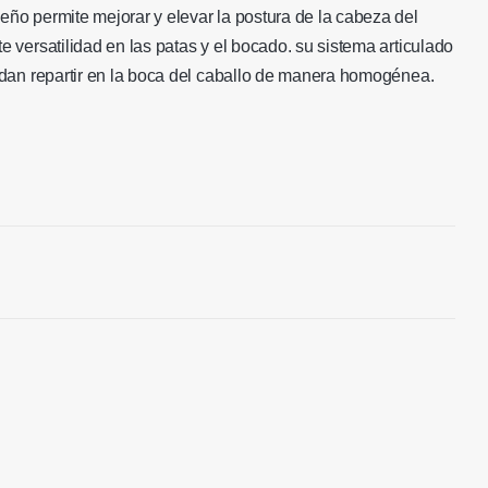
es:
ño permite mejorar y elevar la postura de la cabeza del
.500,00.
$ 297.500,00.
 versatilidad en las patas y el bocado. su sistema articulado
edan repartir en la boca del caballo de manera homogénea.