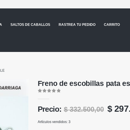
A
SALTOS DE CABALLOS
RASTREA TU PEDIDO
CARRITO
BLE
Freno de escobillas pata 
0
out of 5
El
$
297
Precio:
$
332.500,00
preci
Artículos vendidos: 3
origin