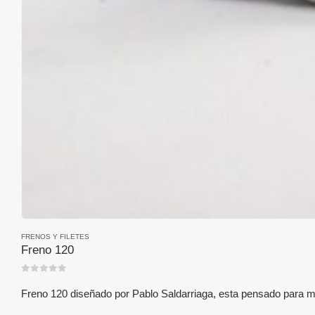
FRENOS Y FILETES
CONTÁCTANOS
Freno 120
Dirección:
Calle 10 # 9 - 17 Agenlópolis Antioquia
0
out of 5
Teléfono:
(+57) 312 8560209
Freno 120 diseñado por Pablo Saldarriaga, esta pensado para me
Email:
caballoecuestre@gmail.com